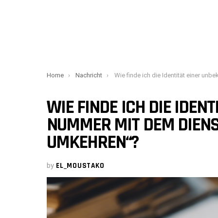
You are here:
Home
Nachricht
Wie finde ich die Identität einer unbekannten Nummer mit dem Dienst „Gelbe Seiten umk
WIE FINDE ICH DIE IDEN
NUMMER MIT DEM DIENST
UMKEHREN“?
by
EL_MOUSTAKO