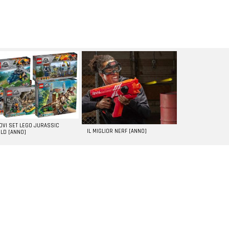
UOVI SET LEGO JURASSIC
IL MIGLIOR NERF [ANNO]
LD [ANNO]