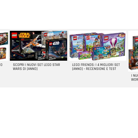
GO
SCOPRI I NUOVI SET LEGO STAR
LEGO FRIENDS: I 4 MIGLIORI SET
WARS DI [ANNO]
[ANNO] – RECENSIONE E TEST
I N
WOR