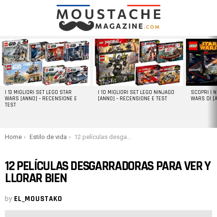
LATEST
STORIES
I 13 MIGLIORI SET LEGO STAR
I 10 MIGLIORI SET LEGO NINJAGO
SCOPRI I 
WARS [ANNO] – RECENSIONE E
[ANNO] – RECENSIONE E TEST
WARS DI [
TEST
You are here:
Home
Estilo de vida
12 películas desgarradoras para ver y llorar bien
12 PELÍCULAS DESGARRADORAS PARA VER Y
LLORAR BIEN
by
EL_MOUSTAKO