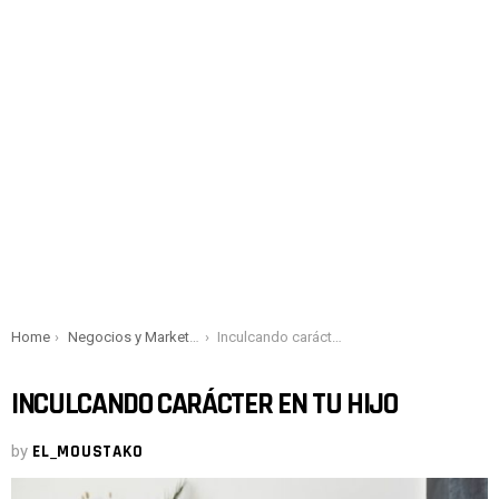
You are here:
Home
Negocios y Marketing
Inculcando carácter en tu hijo
INCULCANDO CARÁCTER EN TU HIJO
by
EL_MOUSTAKO