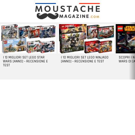
LATEST
STORIES
I 13 MIGLIORI SET LEGO STAR
I 10 MIGLIORI SET LEGO NINJAGO
SCOPRI I 
WARS [ANNO] – RECENSIONE E
[ANNO] – RECENSIONE E TEST
WARS DI [
TEST