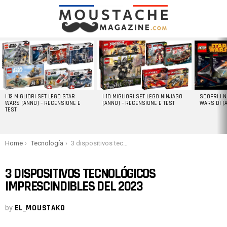
LATEST
STORIES
I 13 MIGLIORI SET LEGO STAR
I 10 MIGLIORI SET LEGO NINJAGO
SCOPRI I 
WARS [ANNO] – RECENSIONE E
[ANNO] – RECENSIONE E TEST
WARS DI [
TEST
You are here:
Home
Tecnología
3 dispositivos tecnológicos imprescindibles del 2023
3 DISPOSITIVOS TECNOLÓGICOS
IMPRESCINDIBLES DEL 2023
by
EL_MOUSTAKO