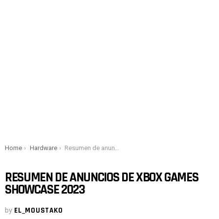
You are here:
Home
Hardware
Resumen de anuncios de Xbox Games Showcase 2023
RESUMEN DE ANUNCIOS DE XBOX GAMES
SHOWCASE 2023
by
EL_MOUSTAKO