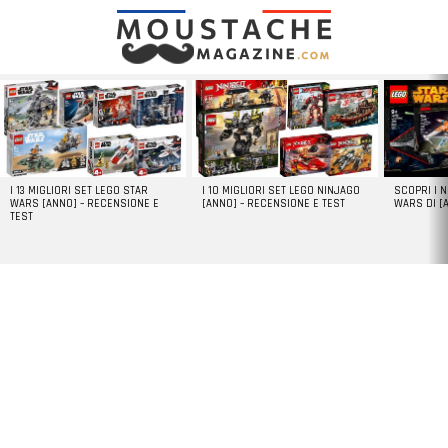
LATEST
STORIES
I 13 MIGLIORI SET LEGO STAR
I 10 MIGLIORI SET LEGO NINJAGO
SCOPRI I 
WARS [ANNO] – RECENSIONE E
[ANNO] – RECENSIONE E TEST
WARS DI [
TEST