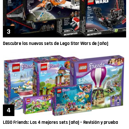
Descubre los nuevos sets de Lego Star Wars de [año]
LEGO Friends: Los 4 mejores sets [año] – Revisión y prueba