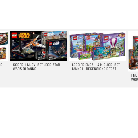
GO
SCOPRI I NUOVI SET LEGO STAR
LEGO FRIENDS: I 4 MIGLIORI SET
WARS DI [ANNO]
[ANNO] – RECENSIONE E TEST
I N
WOR