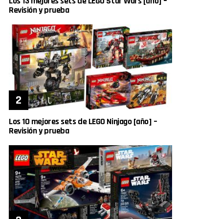
Los 13 mejores sets de LEGO Star Wars [año] –
Revisión y prueba
Los 10 mejores sets de LEGO Ninjago [año] –
Revisión y prueba