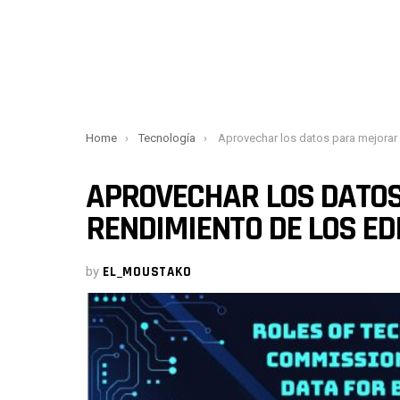
You are here:
Home
Tecnología
Aprovechar los datos para mejorar el rendimiento de los 
APROVECHAR LOS DATOS
RENDIMIENTO DE LOS EDI
by
EL_MOUSTAKO