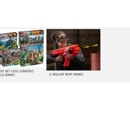
UOVI SET LEGO JURASSIC
IL MIGLIOR NERF [ANNO]
LD [ANNO]