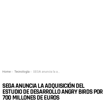
You are here:
Home
Tecnología
SEGA anuncia la adquisición del estudio de desarrollo Angry Birds por 700 millones de euros
SEGA ANUNCIA LA ADQUISICIÓN DEL
ESTUDIO DE DESARROLLO ANGRY BIRDS POR
700 MILLONES DE EUROS