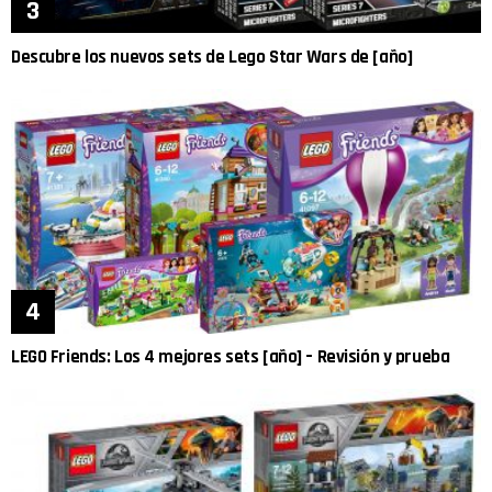
Descubre los nuevos sets de Lego Star Wars de [año]
LEGO Friends: Los 4 mejores sets [año] – Revisión y prueba