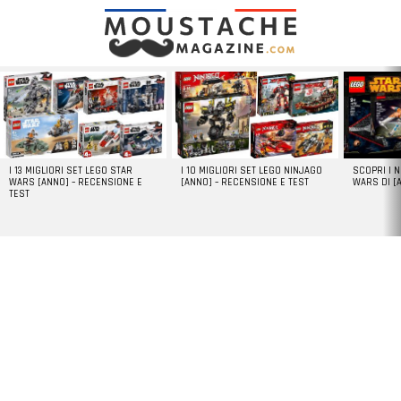
LATEST
STORIES
I 13 MIGLIORI SET LEGO STAR
I 10 MIGLIORI SET LEGO NINJAGO
SCOPRI I 
WARS [ANNO] – RECENSIONE E
[ANNO] – RECENSIONE E TEST
WARS DI [
TEST