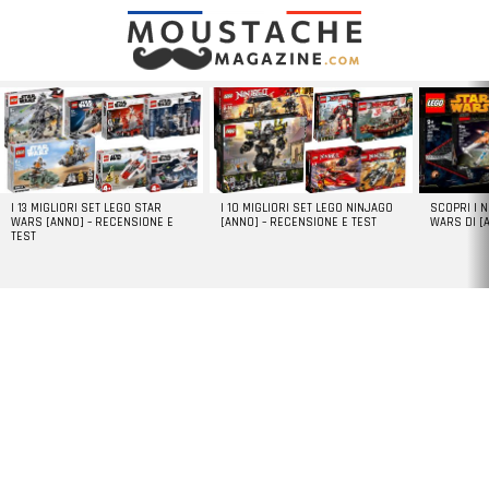
LATEST
STORIES
I 13 MIGLIORI SET LEGO STAR
I 10 MIGLIORI SET LEGO NINJAGO
SCOPRI I 
WARS [ANNO] – RECENSIONE E
[ANNO] – RECENSIONE E TEST
WARS DI [
TEST