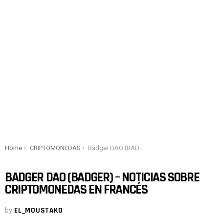
You are here:
Home
CRIPTOMONEDAS
Badger DAO (BADGER) – Noticias sobre criptomonedas en francés
BADGER DAO (BADGER) – NOTICIAS SOBRE
CRIPTOMONEDAS EN FRANCÉS
by
EL_MOUSTAKO