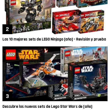
Los 10 mejores sets de LEGO Ninjago [año] – Revisión y prueba
Descubre los nuevos sets de Lego Star Wars de [año]