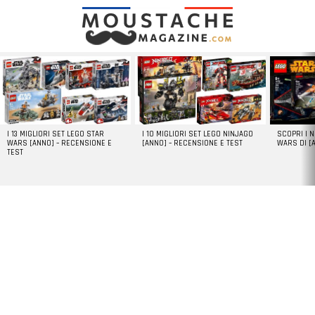
LATEST
STORIES
I 13 MIGLIORI SET LEGO STAR
I 10 MIGLIORI SET LEGO NINJAGO
SCOPRI I 
WARS [ANNO] – RECENSIONE E
[ANNO] – RECENSIONE E TEST
WARS DI [
TEST