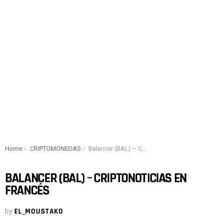
You are here:
Home
CRIPTOMONEDAS
Balancer (BAL) – Criptonoticias en francés
BALANCER (BAL) – CRIPTONOTICIAS EN
FRANCÉS
by
EL_MOUSTAKO