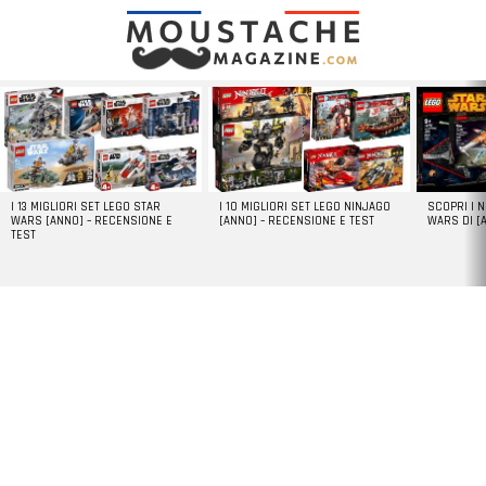
LATEST
STORIES
I 13 MIGLIORI SET LEGO STAR
I 10 MIGLIORI SET LEGO NINJAGO
SCOPRI I 
WARS [ANNO] – RECENSIONE E
[ANNO] – RECENSIONE E TEST
WARS DI [
TEST