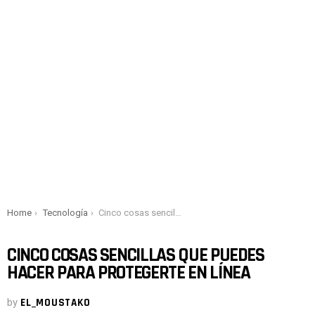
You are here:
Home
Tecnología
Cinco cosas sencillas que puedes hacer para protegerte en línea
CINCO COSAS SENCILLAS QUE PUEDES
HACER PARA PROTEGERTE EN LÍNEA
by
EL_MOUSTAKO