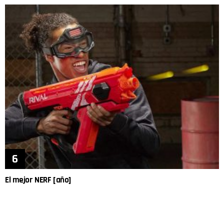
El mejor NERF [año]