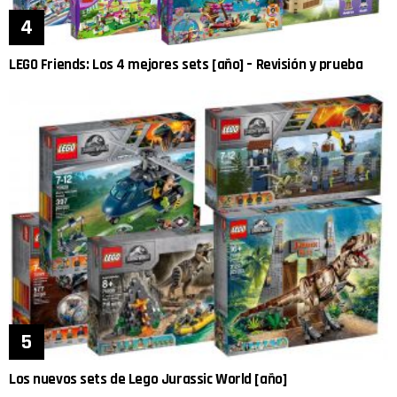
LEGO Friends: Los 4 mejores sets [año] – Revisión y prueba
Los nuevos sets de Lego Jurassic World [año]