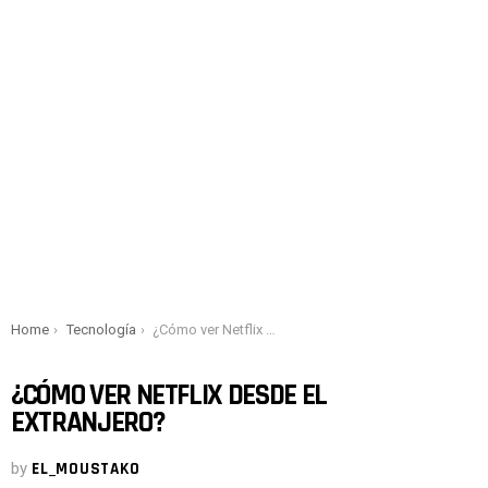
You are here:
Home
Tecnología
¿Cómo ver Netflix desde el extranjero?
¿CÓMO VER NETFLIX DESDE EL
EXTRANJERO?
by
EL_MOUSTAKO