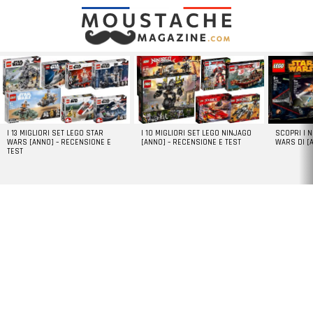
LATEST
STORIES
I 13 MIGLIORI SET LEGO STAR
I 10 MIGLIORI SET LEGO NINJAGO
SCOPRI I 
WARS [ANNO] – RECENSIONE E
[ANNO] – RECENSIONE E TEST
WARS DI [
TEST