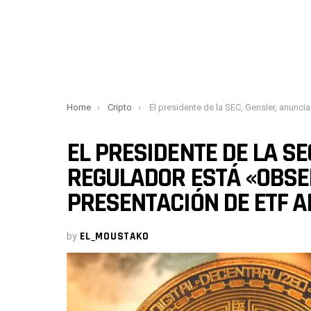
You are here:
Home
Cripto
El presidente de la SEC, Gensler, anuncia que el regulador está «observando más de cerca» la presentación de ETF al contado de bitcoin
EL PRESIDENTE DE LA SE
REGULADOR ESTÁ «OBSE
PRESENTACIÓN DE ETF A
by
EL_MOUSTAKO