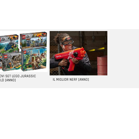
UOVI SET LEGO JURASSIC
IL MIGLIOR NERF [ANNO]
LD [ANNO]