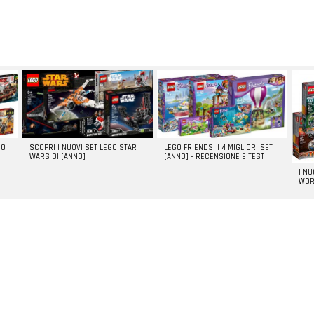
GO
SCOPRI I NUOVI SET LEGO STAR
LEGO FRIENDS: I 4 MIGLIORI SET
WARS DI [ANNO]
[ANNO] – RECENSIONE E TEST
I N
WOR