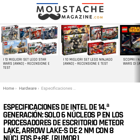
LATEST
STORIES
I 13 MIGLIORI SET LEGO STAR
I 10 MIGLIORI SET LEGO NINJAGO
SCOPRI I 
WARS [ANNO] – RECENSIONE E
[ANNO] – RECENSIONE E TEST
WARS DI [
TEST
You are here:
Home
Hardware
Especificaciones de Intel de 14.ª generación: solo 6 núcleos P en los procesadores de escritorio Meteor Lake, Arrow Lake-S de 2 nm con 8 núcleos P+8E. [Rumor]
ESPECIFICACIONES DE INTEL DE 14.ª
GENERACIÓN: SOLO 6 NÚCLEOS P EN LOS
PROCESADORES DE ESCRITORIO METEOR
LAKE, ARROW LAKE-S DE 2 NM CON 8
NÚCLEOS P+8E. [RUMOR]