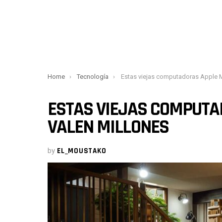
You are here:
Home
Tecnología
Estas viejas computadoras Apple Macintosh valen m
ESTAS VIEJAS COMPUTA
VALEN MILLONES
by
EL_MOUSTAKO