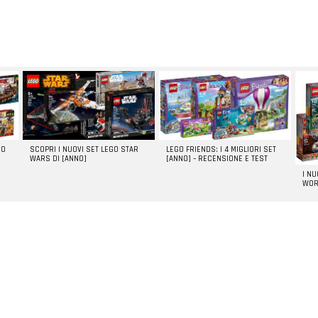
GO
SCOPRI I NUOVI SET LEGO STAR
LEGO FRIENDS: I 4 MIGLIORI SET
WARS DI [ANNO]
[ANNO] – RECENSIONE E TEST
I N
WOR