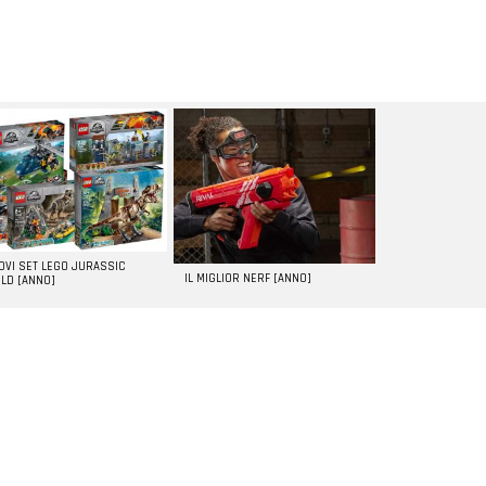
UOVI SET LEGO JURASSIC
IL MIGLIOR NERF [ANNO]
LD [ANNO]