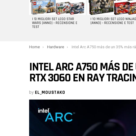
I 13 MIGLIORI SET LEGO STAR
I 10 MIGLIORI SET LEGO NINJA
WARS [ANNO] – RECENSIONE E
[ANNO] – RECENSIONE E TEST
TEST
You are here:
Home
Hardware
Intel Arc A750 más de un 35% más rápido que el RTX 3060 en Ray Tracing con Emb
INTEL ARC A750 MÁS DE
RTX 3060 EN RAY TRACI
by
EL_MOUSTAKO