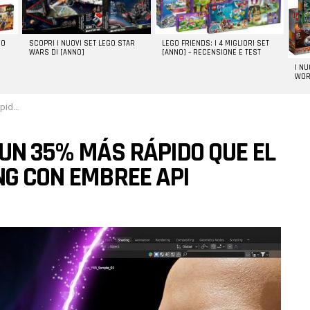
GO
SCOPRI I NUOVI SET LEGO STAR
LEGO FRIENDS: I 4 MIGLIORI SET
WARS DI [ANNO]
[ANNO] – RECENSIONE E TEST
I N
WOR
ree API
 UN 35% MÁS RÁPIDO QUE EL
NG CON EMBREE API