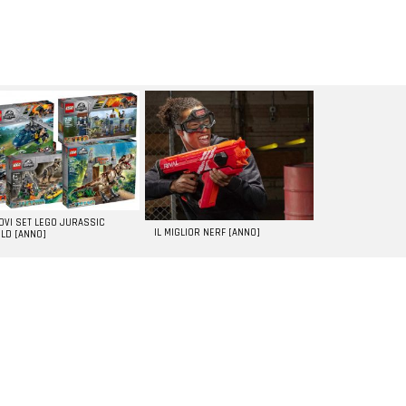
UOVI SET LEGO JURASSIC
IL MIGLIOR NERF [ANNO]
LD [ANNO]