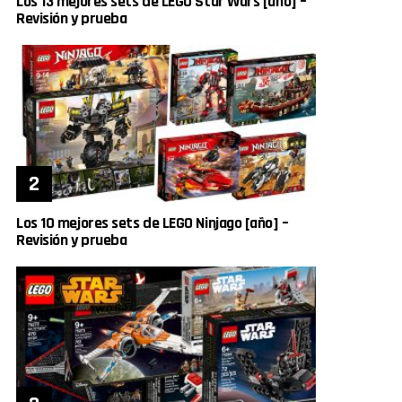
Los 13 mejores sets de LEGO Star Wars [año] –
Revisión y prueba
Los 10 mejores sets de LEGO Ninjago [año] –
Revisión y prueba