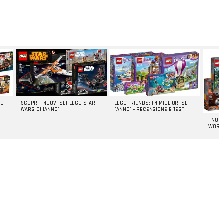
GO
SCOPRI I NUOVI SET LEGO STAR
LEGO FRIENDS: I 4 MIGLIORI SET
WARS DI [ANNO]
[ANNO] – RECENSIONE E TEST
I N
WOR