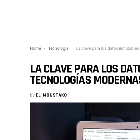
You are here:
Home
Tecnología
La clave para los datos inmutables en las tecnologías 
LA CLAVE PARA LOS DAT
TECNOLOGÍAS MODERNA
by
EL_MOUSTAKO