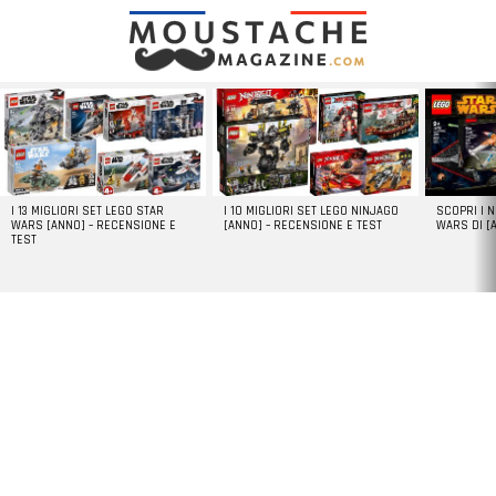
LATEST
STORIES
I 13 MIGLIORI SET LEGO STAR
I 10 MIGLIORI SET LEGO NINJAGO
SCOPRI I 
WARS [ANNO] – RECENSIONE E
[ANNO] – RECENSIONE E TEST
WARS DI [
TEST