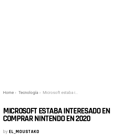
You are here:
Home
Tecnología
Microsoft estaba interesado en comprar Nintendo en 2020
MICROSOFT ESTABA INTERESADO EN
COMPRAR NINTENDO EN 2020
by
EL_MOUSTAKO