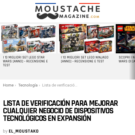
LATEST
STORIES
I 13 MIGLIORI SET LEGO STAR
I 10 MIGLIORI SET LEGO NINJAGO
SCOPRI I 
WARS [ANNO] – RECENSIONE E
[ANNO] – RECENSIONE E TEST
WARS DI [
TEST
You are here:
Home
Tecnología
Lista de verificación para mejorar cualquier negocio de dispositivos tecnológicos en expansión
LISTA DE VERIFICACIÓN PARA MEJORAR
CUALQUIER NEGOCIO DE DISPOSITIVOS
TECNOLÓGICOS EN EXPANSIÓN
by
EL_MOUSTAKO