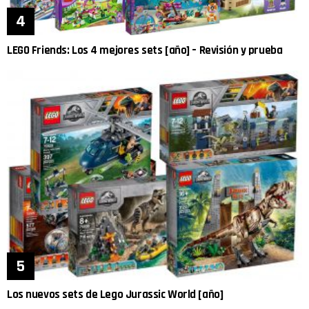
LEGO Friends: Los 4 mejores sets [año] – Revisión y prueba
Los nuevos sets de Lego Jurassic World [año]