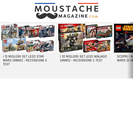
LATEST
STORIES
I 13 MIGLIORI SET LEGO STAR
I 10 MIGLIORI SET LEGO NINJAGO
SCOPRI I 
WARS [ANNO] – RECENSIONE E
[ANNO] – RECENSIONE E TEST
WARS DI [
TEST