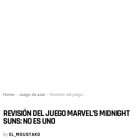
You are here:
Home
Juego de azar
Revisión del juego Marvel’s Midnight Suns: no es Uno
REVISIÓN DEL JUEGO MARVEL’S MIDNIGHT
SUNS: NO ES UNO
by
EL_MOUSTAKO