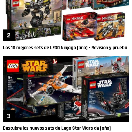
Los 10 mejores sets de LEGO Ninjago [año] – Revisión y prueba
Descubre los nuevos sets de Lego Star Wars de [año]