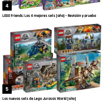
LEGO Friends: Los 4 mejores sets [año] – Revisión y prueba
Los nuevos sets de Lego Jurassic World [año]