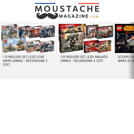
LATEST
STORIES
I 13 MIGLIORI SET LEGO STAR
I 10 MIGLIORI SET LEGO NINJAGO
SCOPRI I 
WARS [ANNO] – RECENSIONE E
[ANNO] – RECENSIONE E TEST
WARS DI [
TEST