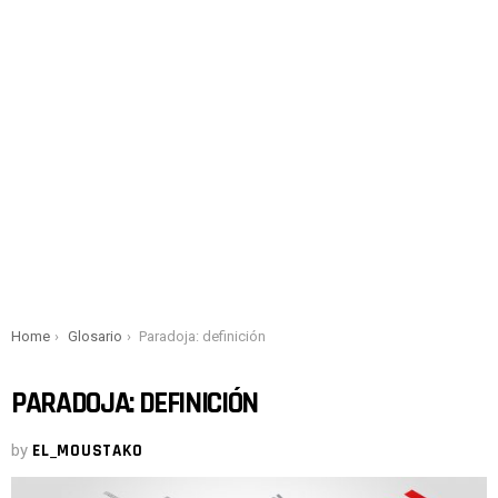
You are here:
Home
Glosario
Paradoja: definición
PARADOJA: DEFINICIÓN
by
EL_MOUSTAKO