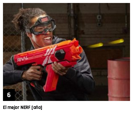
El mejor NERF [año]