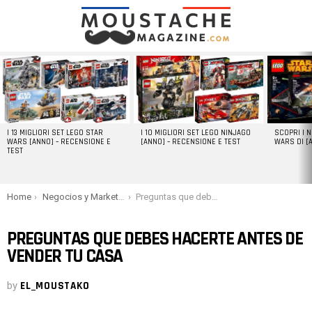
LATEST
STORIES
I 13 MIGLIORI SET LEGO STAR
I 10 MIGLIORI SET LEGO NINJAGO
SCOPRI I 
WARS [ANNO] – RECENSIONE E
[ANNO] – RECENSIONE E TEST
WARS DI [
TEST
You are here:
Home
Negocios y Marketing
Preguntas que debes hacerte antes de vender tu casa
PREGUNTAS QUE DEBES HACERTE ANTES DE
VENDER TU CASA
by
EL_MOUSTAKO