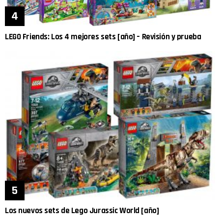
LEGO Friends: Los 4 mejores sets [año] – Revisión y prueba
Los nuevos sets de Lego Jurassic World [año]