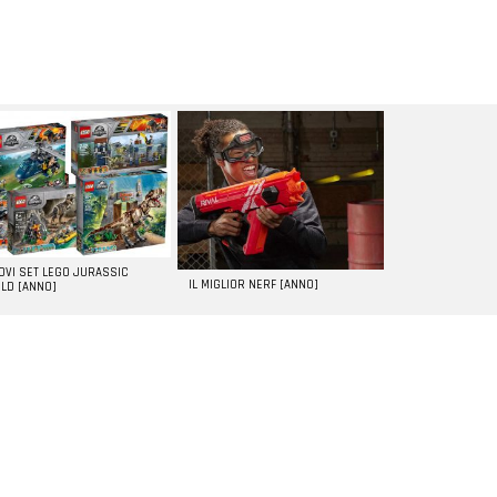
UOVI SET LEGO JURASSIC
IL MIGLIOR NERF [ANNO]
LD [ANNO]