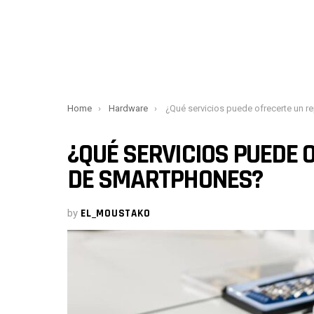
You are here:
Home
Hardware
¿Qué servicios puede ofrecerte un reparador de smartph
¿QUÉ SERVICIOS PUEDE
DE SMARTPHONES?
by
EL_MOUSTAKO