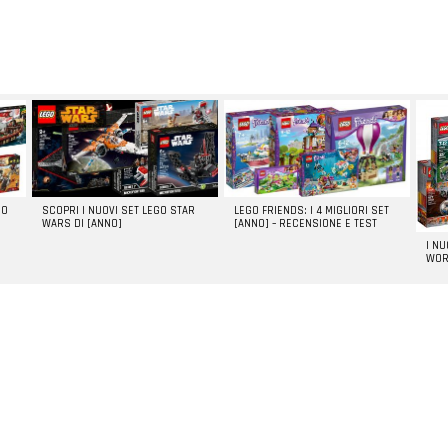
GO
SCOPRI I NUOVI SET LEGO STAR
LEGO FRIENDS: I 4 MIGLIORI SET
WARS DI [ANNO]
[ANNO] – RECENSIONE E TEST
I N
WOR