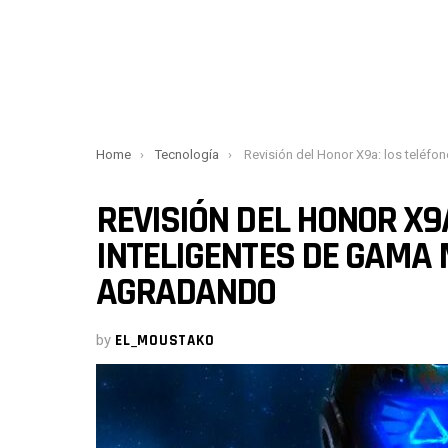
You are here:
Home
Tecnología
Revisión del Honor X9a: los teléfonos inteligentes de gama media continúa
REVISIÓN DEL HONOR X9
INTELIGENTES DE GAMA
AGRADANDO
by
EL_MOUSTAKO