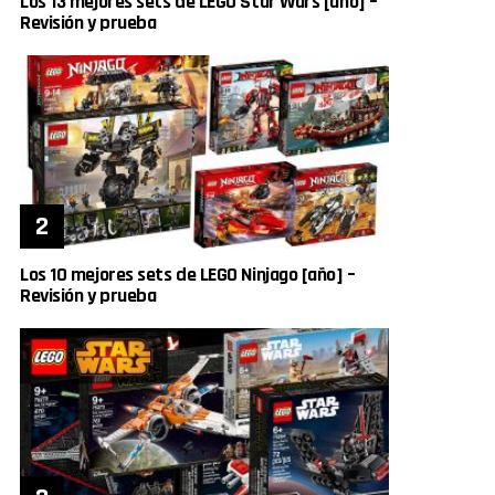
Los 13 mejores sets de LEGO Star Wars [año] –
Revisión y prueba
Los 10 mejores sets de LEGO Ninjago [año] –
Revisión y prueba