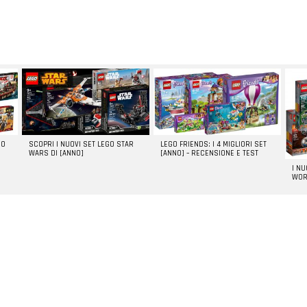
GO
SCOPRI I NUOVI SET LEGO STAR
LEGO FRIENDS: I 4 MIGLIORI SET
WARS DI [ANNO]
[ANNO] – RECENSIONE E TEST
I N
WOR