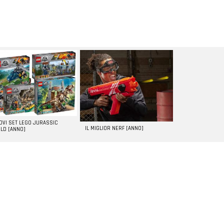
UOVI SET LEGO JURASSIC
IL MIGLIOR NERF [ANNO]
LD [ANNO]