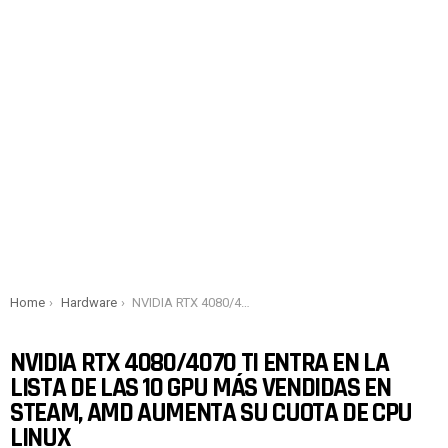
You are here:
Home
Hardware
NVIDIA RTX 4080/4070 Ti entra en la lista de las 10 GPU más vendidas en Steam, AMD aumenta su cuota de CPU Linux
NVIDIA RTX 4080/4070 TI ENTRA EN LA
LISTA DE LAS 10 GPU MÁS VENDIDAS EN
STEAM, AMD AUMENTA SU CUOTA DE CPU
LINUX