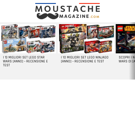
LATEST
STORIES
I 13 MIGLIORI SET LEGO STAR
I 10 MIGLIORI SET LEGO NINJAGO
SCOPRI I 
WARS [ANNO] – RECENSIONE E
[ANNO] – RECENSIONE E TEST
WARS DI [
TEST