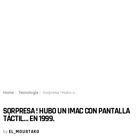
You are here:
Home
Tecnología
Sorpresa ! Hubo un iMac con pantalla táctil… en 1999.
SORPRESA ! HUBO UN IMAC CON PANTALLA
TÁCTIL… EN 1999.
by
EL_MOUSTAKO