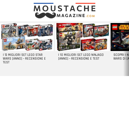
LATEST
STORIES
I 13 MIGLIORI SET LEGO STAR
I 10 MIGLIORI SET LEGO NINJAGO
SCOPRI I 
WARS [ANNO] – RECENSIONE E
[ANNO] – RECENSIONE E TEST
WARS DI [
TEST