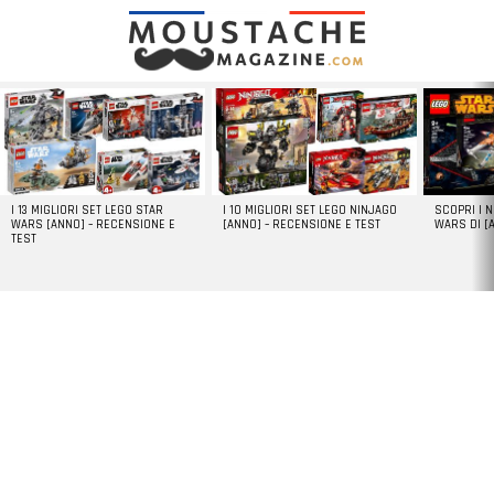
LATEST
STORIES
I 13 MIGLIORI SET LEGO STAR
I 10 MIGLIORI SET LEGO NINJAGO
SCOPRI I 
WARS [ANNO] – RECENSIONE E
[ANNO] – RECENSIONE E TEST
WARS DI [
TEST