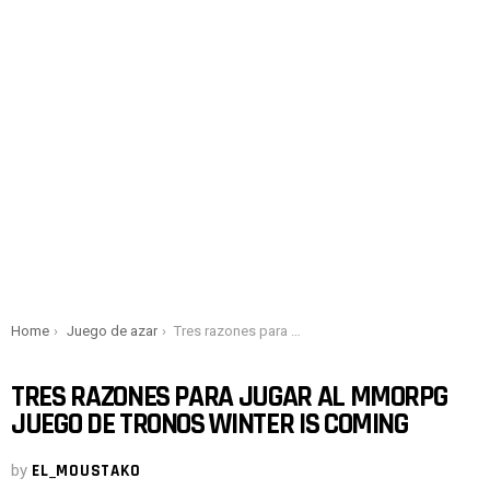
You are here:
Home
Juego de azar
Tres razones para jugar al MMORPG Juego de Tronos Winter is Coming
TRES RAZONES PARA JUGAR AL MMORPG
JUEGO DE TRONOS WINTER IS COMING
by
EL_MOUSTAKO