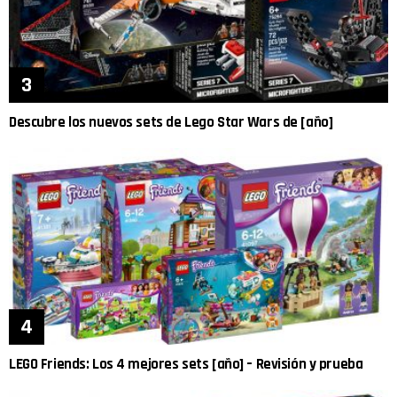
Descubre los nuevos sets de Lego Star Wars de [año]
LEGO Friends: Los 4 mejores sets [año] – Revisión y prueba