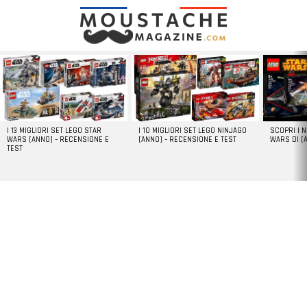
LATEST
STORIES
I 13 MIGLIORI SET LEGO STAR
I 10 MIGLIORI SET LEGO NINJAGO
SCOPRI I 
WARS [ANNO] – RECENSIONE E
[ANNO] – RECENSIONE E TEST
WARS DI [
TEST