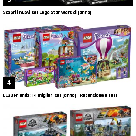
Scopri i nuovi set Lego Star Wars di [anno]
LEGO Friends: I 4 migliori set [anno] – Recensione e test