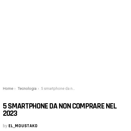
You are here:
Home
Tecnologia
5 smartphone da non comprare nel 2023
5 SMARTPHONE DA NON COMPRARE NEL
2023
by
EL_MOUSTAKO