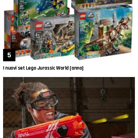
I nuovi set Lego Jurassic World [anno]