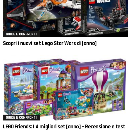
GUIDE E CONFRONTI
Scopri i nuovi set Lego Star Wars di [anno]
GUIDE E CONFRONTI
LEGO Friends: I 4 migliori set [anno] – Recensione e test