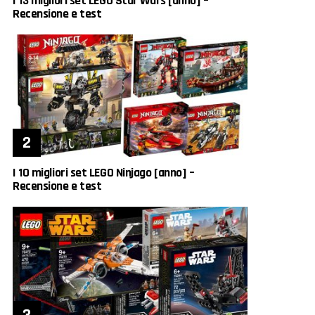
I 13 migliori set LEGO Star Wars [anno] –
Recensione e test
I 10 migliori set LEGO Ninjago [anno] –
Recensione e test