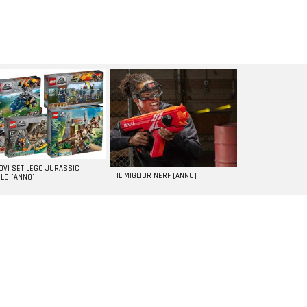
UOVI SET LEGO JURASSIC
IL MIGLIOR NERF [ANNO]
LD [ANNO]