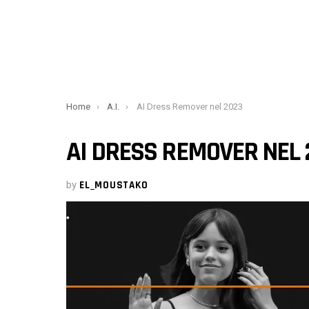
You are here:
Home
A.I.
AI Dress Remover nel 2023
AI DRESS REMOVER NEL 
by
EL_MOUSTAKO