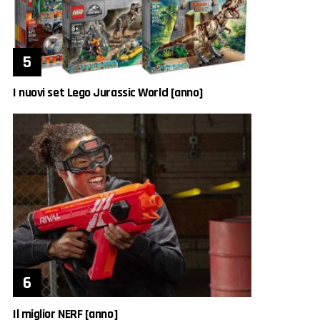
I nuovi set Lego Jurassic World [anno]
Il miglior NERF [anno]