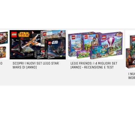
GO
SCOPRI I NUOVI SET LEGO STAR
LEGO FRIENDS: I 4 MIGLIORI SET
WARS DI [ANNO]
[ANNO] – RECENSIONE E TEST
I N
WOR