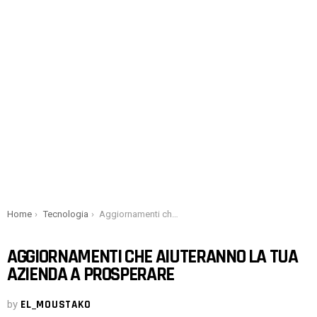
You are here:
Home
Tecnologia
Aggiornamenti che aiuteranno la tua azienda a prosperare
AGGIORNAMENTI CHE AIUTERANNO LA TUA
AZIENDA A PROSPERARE
by
EL_MOUSTAKO