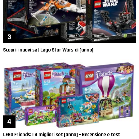
Scopri i nuovi set Lego Star Wars di [anno]
LEGO Friends: I 4 migliori set [anno] – Recensione e test