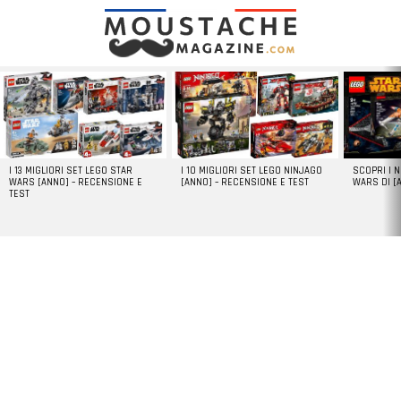
LATEST
STORIES
I 13 MIGLIORI SET LEGO STAR
I 10 MIGLIORI SET LEGO NINJAGO
SCOPRI I 
WARS [ANNO] – RECENSIONE E
[ANNO] – RECENSIONE E TEST
WARS DI [
TEST