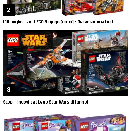
I 10 migliori set LEGO Ninjago [anno] – Recensione e test
Scopri i nuovi set Lego Star Wars di [anno]