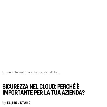
You are here:
Home
Tecnologia
Sicurezza nel cloud: perché è importante per la tua azienda?
SICUREZZA NEL CLOUD: PERCHÉ È
IMPORTANTE PER LA TUA AZIENDA?
by
EL_MOUSTAKO