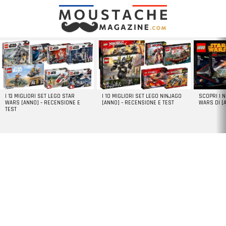
LATEST
STORIES
I 13 MIGLIORI SET LEGO STAR
I 10 MIGLIORI SET LEGO NINJAGO
SCOPRI I 
WARS [ANNO] – RECENSIONE E
[ANNO] – RECENSIONE E TEST
WARS DI [
TEST