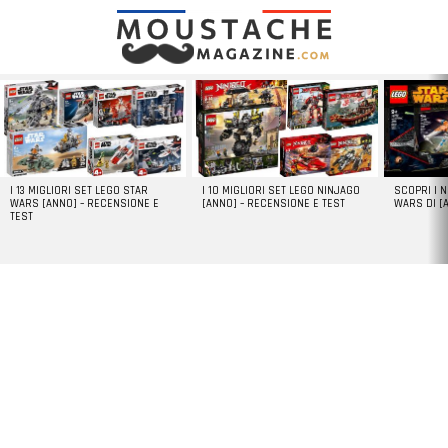
LATEST
STORIES
I 13 MIGLIORI SET LEGO STAR
I 10 MIGLIORI SET LEGO NINJAGO
SCOPRI I 
WARS [ANNO] – RECENSIONE E
[ANNO] – RECENSIONE E TEST
WARS DI [
TEST