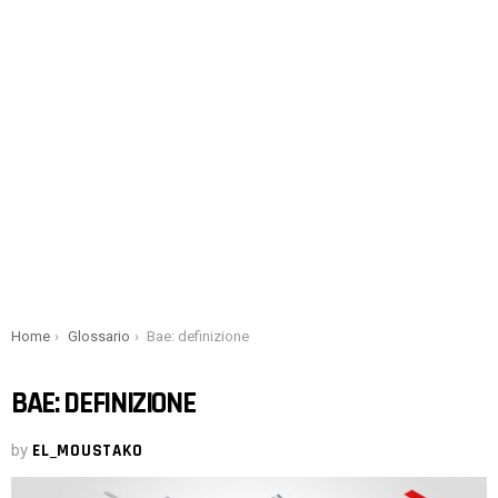
You are here:
Home
Glossario
Bae: definizione
BAE: DEFINIZIONE
by
EL_MOUSTAKO