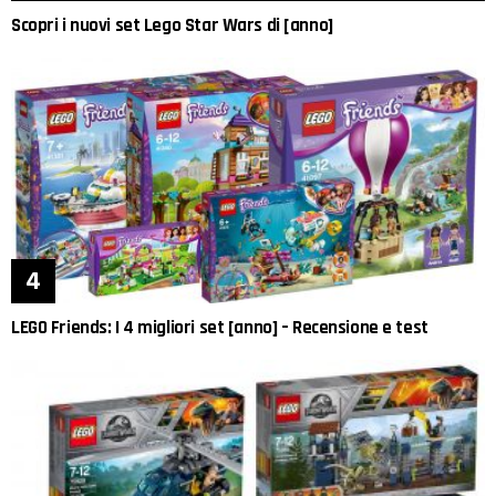
Scopri i nuovi set Lego Star Wars di [anno]
LEGO Friends: I 4 migliori set [anno] – Recensione e test