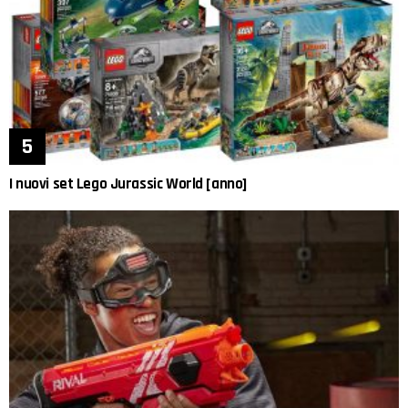
I nuovi set Lego Jurassic World [anno]