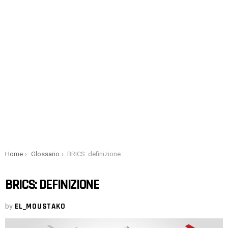
You are here:
Home
Glossario
BRICS: definizione
BRICS: DEFINIZIONE
by
EL_MOUSTAKO