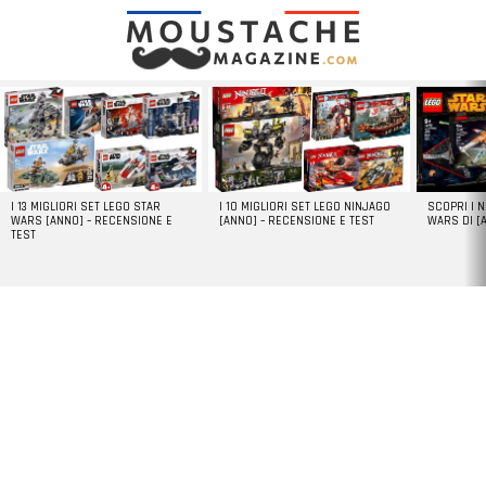
LATEST
STORIES
I 13 MIGLIORI SET LEGO STAR
I 10 MIGLIORI SET LEGO NINJAGO
SCOPRI I 
WARS [ANNO] – RECENSIONE E
[ANNO] – RECENSIONE E TEST
WARS DI [
TEST