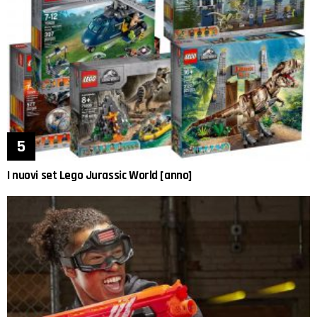
I nuovi set Lego Jurassic World [anno]