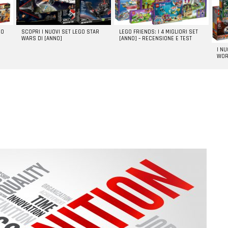
GO
SCOPRI I NUOVI SET LEGO STAR
LEGO FRIENDS: I 4 MIGLIORI SET
WARS DI [ANNO]
[ANNO] – RECENSIONE E TEST
I N
WOR