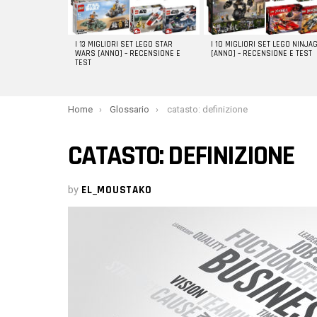
I 13 MIGLIORI SET LEGO STAR
I 10 MIGLIORI SET LEGO NINJA
WARS [ANNO] – RECENSIONE E
[ANNO] – RECENSIONE E TEST
TEST
You are here:
Home
Glossario
catasto: definizione
CATASTO: DEFINIZIONE
by
EL_MOUSTAKO