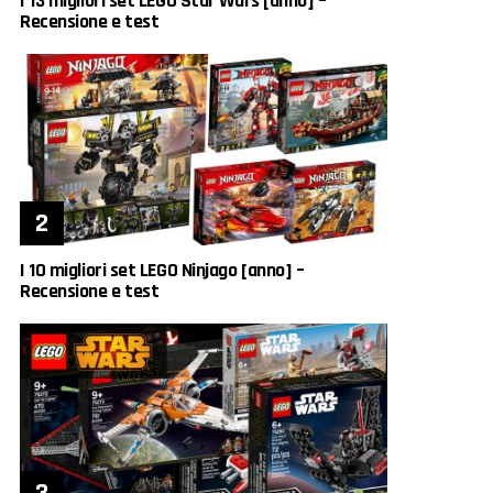
I 13 migliori set LEGO Star Wars [anno] –
Recensione e test
I 10 migliori set LEGO Ninjago [anno] –
Recensione e test