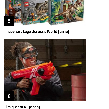
I nuovi set Lego Jurassic World [anno]
Il miglior NERF [anno]