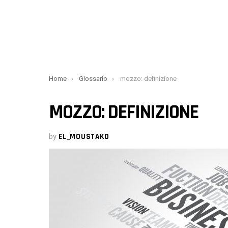
You are here:
Home
Glossario
mozzo: definizione
MOZZO: DEFINIZIONE
by
EL_MOUSTAKO