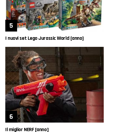
I nuovi set Lego Jurassic World [anno]
Il miglior NERF [anno]