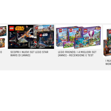
GO
SCOPRI I NUOVI SET LEGO STAR
LEGO FRIENDS: I 4 MIGLIORI SET
WARS DI [ANNO]
[ANNO] – RECENSIONE E TEST
I N
WOR