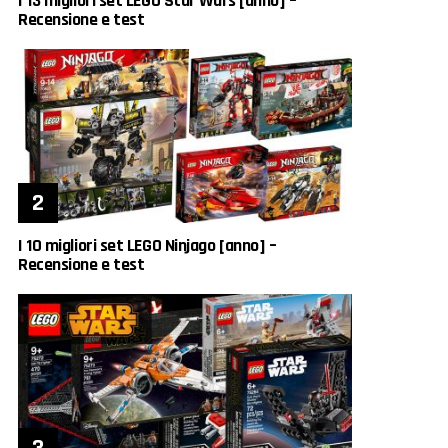
I 13 migliori set LEGO Star Wars [anno] –
Recensione e test
I 10 migliori set LEGO Ninjago [anno] –
Recensione e test