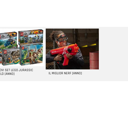
UOVI SET LEGO JURASSIC
IL MIGLIOR NERF [ANNO]
LD [ANNO]