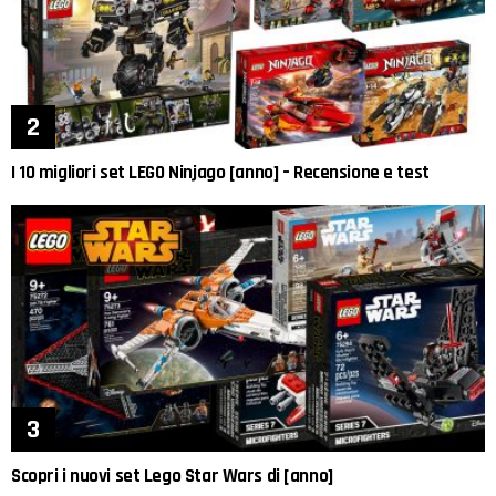
I 10 migliori set LEGO Ninjago [anno] – Recensione e test
Scopri i nuovi set Lego Star Wars di [anno]