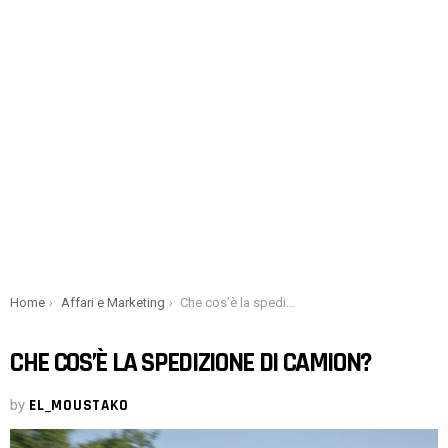
You are here:
Home
Affari e Marketing
Che cos’è la spedizione di camion?
CHE COS’È LA SPEDIZIONE DI CAMION?
by
EL_MOUSTAKO