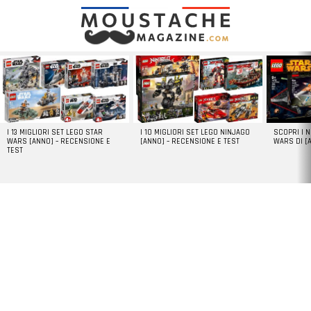
LATEST
STORIES
I 13 MIGLIORI SET LEGO STAR
I 10 MIGLIORI SET LEGO NINJAGO
SCOPRI I 
WARS [ANNO] – RECENSIONE E
[ANNO] – RECENSIONE E TEST
WARS DI [
TEST