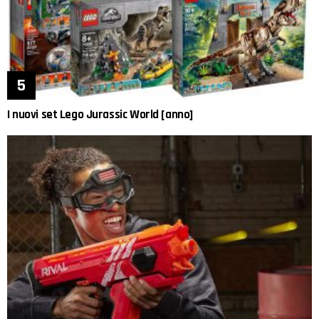
I nuovi set Lego Jurassic World [anno]