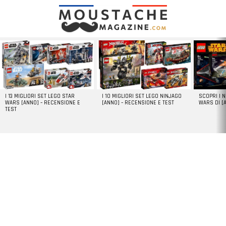
LATEST
STORIES
I 13 MIGLIORI SET LEGO STAR
I 10 MIGLIORI SET LEGO NINJAGO
SCOPRI I 
WARS [ANNO] – RECENSIONE E
[ANNO] – RECENSIONE E TEST
WARS DI [
TEST