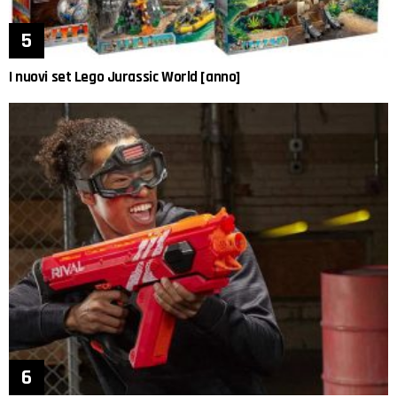
I nuovi set Lego Jurassic World [anno]