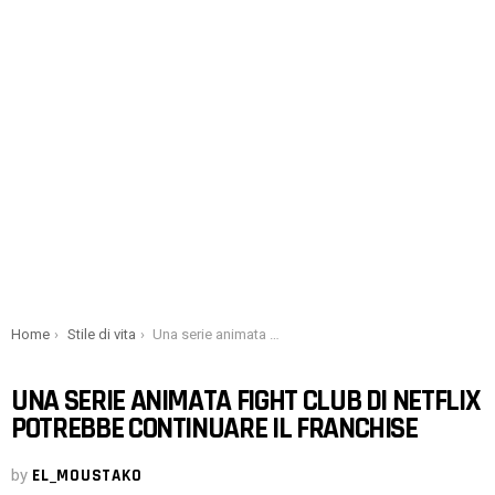
You are here:
Home
Stile di vita
Una serie animata Fight Club di Netflix potrebbe continuare il franchise
UNA SERIE ANIMATA FIGHT CLUB DI NETFLIX
POTREBBE CONTINUARE IL FRANCHISE
by
EL_MOUSTAKO