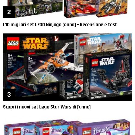
I 10 migliori set LEGO Ninjago [anno] – Recensione e test
Scopri i nuovi set Lego Star Wars di [anno]