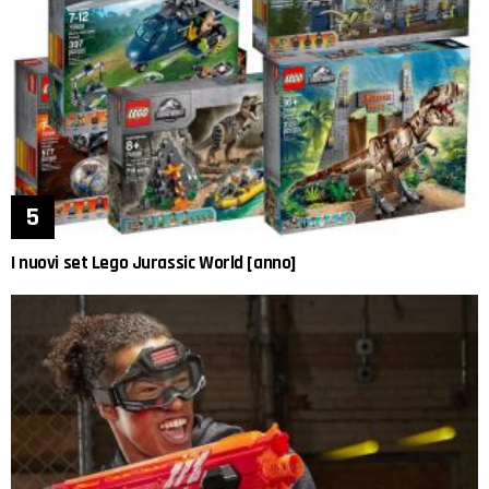
I nuovi set Lego Jurassic World [anno]