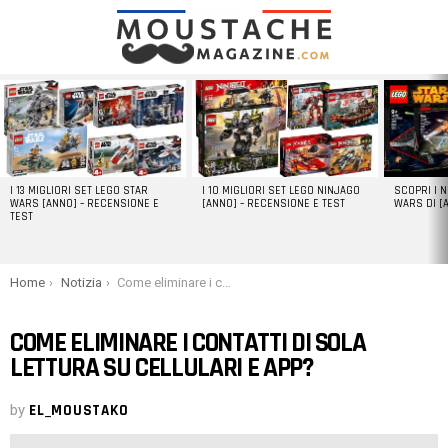
LATEST
STORIES
I 13 MIGLIORI SET LEGO STAR
I 10 MIGLIORI SET LEGO NINJAGO
SCOPRI I 
WARS [ANNO] – RECENSIONE E
[ANNO] – RECENSIONE E TEST
WARS DI [
TEST
You are here:
Home
Notizia
Come eliminare i contatti di sola lettura su cellulari e app?
COME ELIMINARE I CONTATTI DI SOLA
LETTURA SU CELLULARI E APP?
by
EL_MOUSTAKO