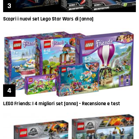
Scopri i nuovi set Lego Star Wars di [anno]
LEGO Friends: I 4 migliori set [anno] – Recensione e test