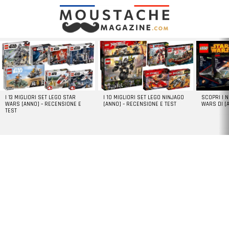
LATEST
STORIES
I 13 MIGLIORI SET LEGO STAR
I 10 MIGLIORI SET LEGO NINJAGO
SCOPRI I 
WARS [ANNO] – RECENSIONE E
[ANNO] – RECENSIONE E TEST
WARS DI [
TEST