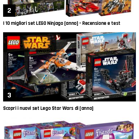
I 10 migliori set LEGO Ninjago [anno] – Recensione e test
Scopri i nuovi set Lego Star Wars di [anno]