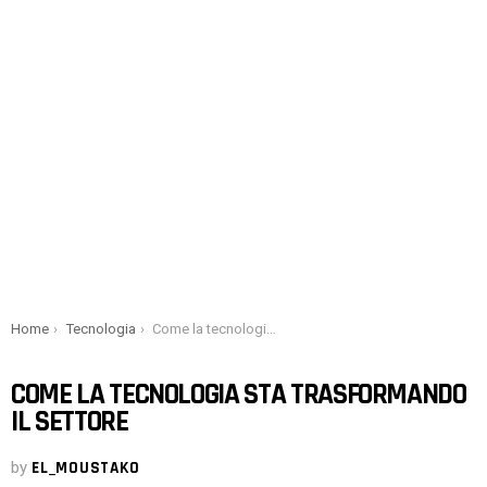
You are here:
Home
Tecnologia
Come la tecnologia sta trasformando il settore
COME LA TECNOLOGIA STA TRASFORMANDO
IL SETTORE
by
EL_MOUSTAKO