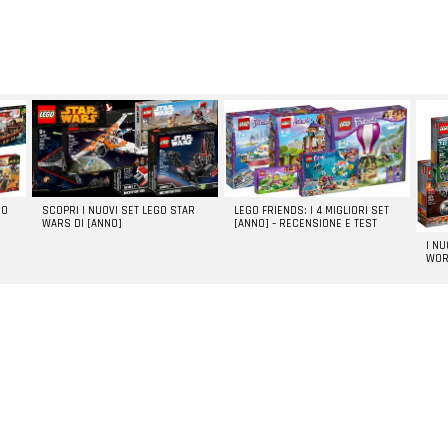
GO
SCOPRI I NUOVI SET LEGO STAR
LEGO FRIENDS: I 4 MIGLIORI SET
WARS DI [ANNO]
[ANNO] – RECENSIONE E TEST
I N
WOR