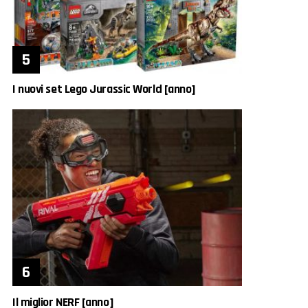
I nuovi set Lego Jurassic World [anno]
Il miglior NERF [anno]