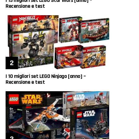
I 13 migliori set LEGO Star Wars [anno] –
Recensione e test
I 10 migliori set LEGO Ninjago [anno] –
Recensione e test