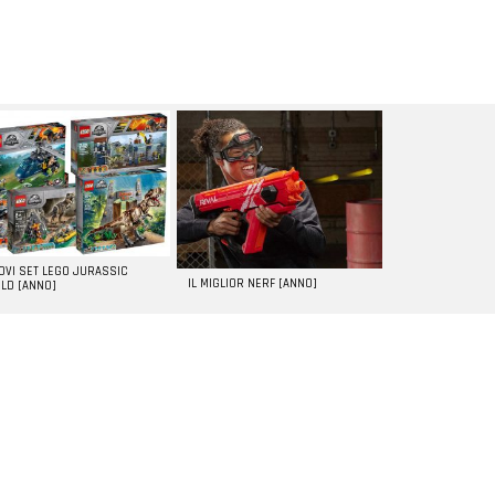
UOVI SET LEGO JURASSIC
IL MIGLIOR NERF [ANNO]
LD [ANNO]