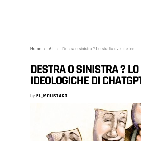
You are here:
Home
A.I.
Destra o sinistra ? Lo studio rivela le tendenze ideologiche di ChatGPT
DESTRA O SINISTRA ? LO
IDEOLOGICHE DI CHATGP
by
EL_MOUSTAKO