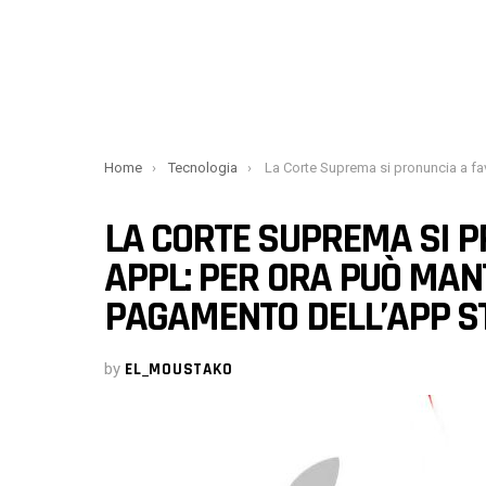
You are here:
Home
Tecnologia
La Corte Suprema si pronuncia a favore di Appl: per ora può mantenere le regole di pagamento de
LA CORTE SUPREMA SI P
APPL: PER ORA PUÒ MAN
PAGAMENTO DELL’APP S
by
EL_MOUSTAKO