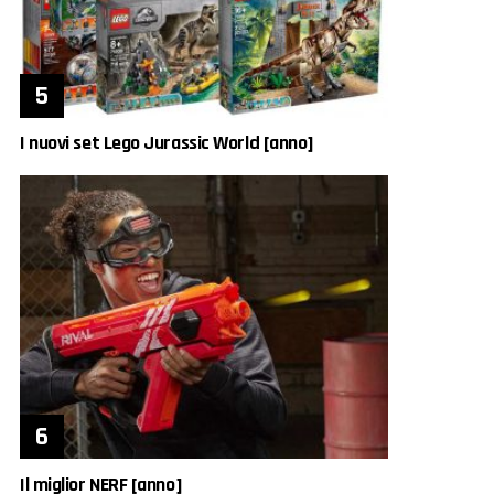
I nuovi set Lego Jurassic World [anno]
Il miglior NERF [anno]