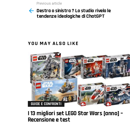
Previous article
See
Destra o sinistra ? Lo studio rivela le
more
tendenze ideologiche di ChatGPT
YOU MAY ALSO LIKE
GUIDE E CONFRONTI
I 13 migliori set LEGO Star Wars [anno] –
Recensione e test