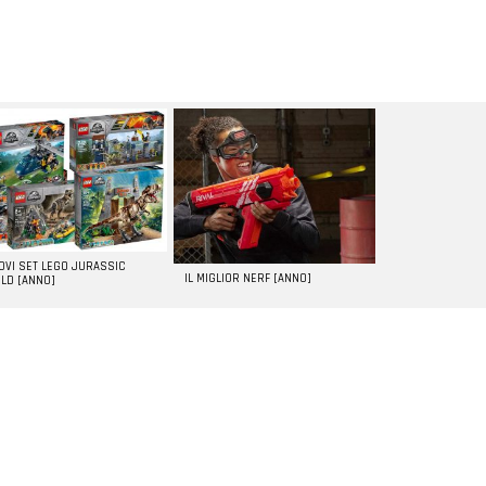
UOVI SET LEGO JURASSIC
IL MIGLIOR NERF [ANNO]
LD [ANNO]