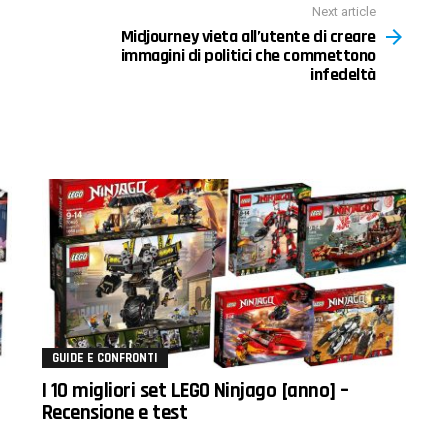
Next article
Midjourney vieta all’utente di creare
immagini di politici che commettono
infedeltà
GUIDE E CONFRONTI
I 10 migliori set LEGO Ninjago [anno] –
Recensione e test