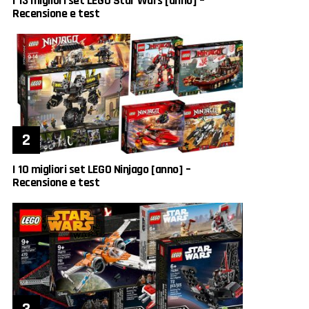
I 13 migliori set LEGO Star Wars [anno] –
Recensione e test
I 10 migliori set LEGO Ninjago [anno] –
Recensione e test