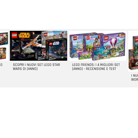
GO
SCOPRI I NUOVI SET LEGO STAR
LEGO FRIENDS: I 4 MIGLIORI SET
WARS DI [ANNO]
[ANNO] – RECENSIONE E TEST
I N
WOR