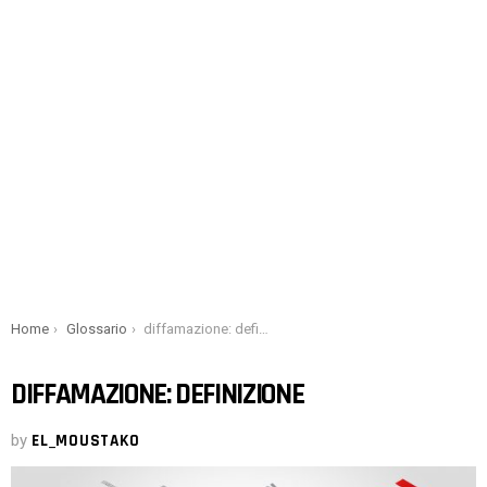
You are here:
Home
Glossario
diffamazione: definizione
DIFFAMAZIONE: DEFINIZIONE
by
EL_MOUSTAKO