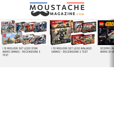
LATEST
STORIES
I 13 MIGLIORI SET LEGO STAR
I 10 MIGLIORI SET LEGO NINJAGO
SCOPRI I 
WARS [ANNO] – RECENSIONE E
[ANNO] – RECENSIONE E TEST
WARS DI [
TEST