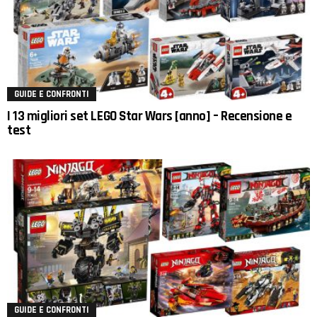
GUIDE E CONFRONTI
I 13 migliori set LEGO Star Wars [anno] – Recensione e
test
GUIDE E CONFRONTI