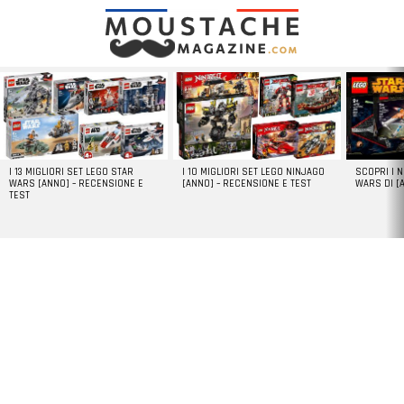
LATEST
STORIES
I 13 MIGLIORI SET LEGO STAR
I 10 MIGLIORI SET LEGO NINJAGO
SCOPRI I 
WARS [ANNO] – RECENSIONE E
[ANNO] – RECENSIONE E TEST
WARS DI [
TEST