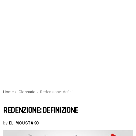
You are here:
Home
Glossario
Redenzione: definizione
REDENZIONE: DEFINIZIONE
by
EL_MOUSTAKO