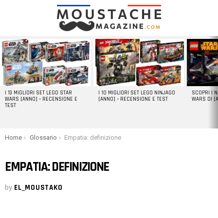
LATEST
STORIES
I 13 MIGLIORI SET LEGO STAR
I 10 MIGLIORI SET LEGO NINJAGO
SCOPRI I 
WARS [ANNO] – RECENSIONE E
[ANNO] – RECENSIONE E TEST
WARS DI [
TEST
You are here:
Home
Glossario
Empatia: definizione
EMPATIA: DEFINIZIONE
by
EL_MOUSTAKO