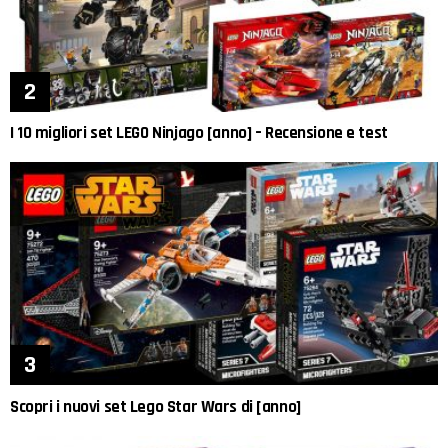
I 10 migliori set LEGO Ninjago [anno] – Recensione e test
Scopri i nuovi set Lego Star Wars di [anno]