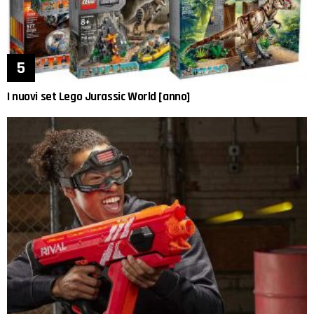
I nuovi set Lego Jurassic World [anno]