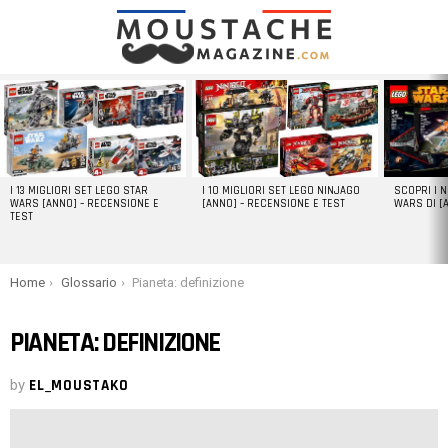
LATEST
STORIES
I 13 MIGLIORI SET LEGO STAR
I 10 MIGLIORI SET LEGO NINJAGO
SCOPRI I 
WARS [ANNO] – RECENSIONE E
[ANNO] – RECENSIONE E TEST
WARS DI [
TEST
You are here:
Home
Glossario
Pianeta: definizione
PIANETA: DEFINIZIONE
by
EL_MOUSTAKO