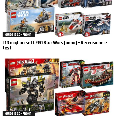
GUIDE E CONFRONTI
I 13 migliori set LEGO Star Wars [anno] – Recensione e
test
GUIDE E CONFRONTI