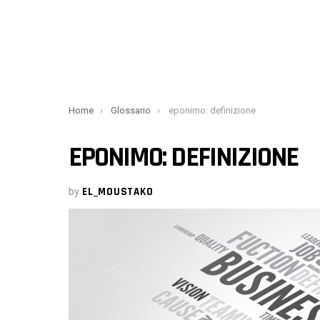
You are here:
Home
Glossario
eponimo: definizione
EPONIMO: DEFINIZIONE
by
EL_MOUSTAKO