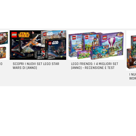
GO
SCOPRI I NUOVI SET LEGO STAR
LEGO FRIENDS: I 4 MIGLIORI SET
WARS DI [ANNO]
[ANNO] – RECENSIONE E TEST
I N
WOR