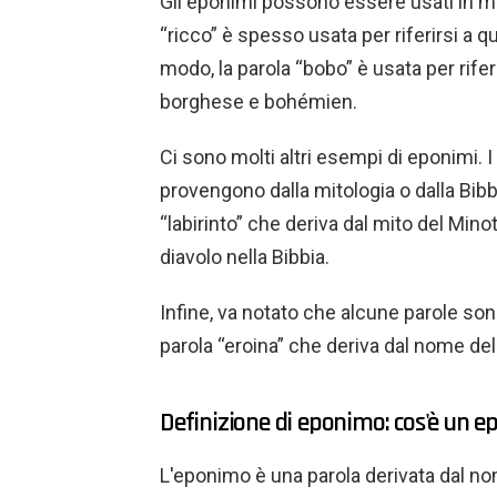
Gli eponimi possono essere usati in mo
“ricco” è spesso usata per riferirsi a 
modo, la parola “bobo” è usata per rife
borghese e bohémien.
Ci sono molti altri esempi di eponimi. 
provengono dalla mitologia o dalla Bibb
“labirinto” che deriva dal mito del Minot
diavolo nella Bibbia.
Infine, va notato che alcune parole son
parola “eroina” che deriva dal nome dell
Definizione di eponimo: cos'è un 
L'eponimo è una parola derivata dal nom