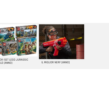
UOVI SET LEGO JURASSIC
IL MIGLIOR NERF [ANNO]
LD [ANNO]