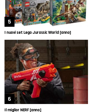
I nuovi set Lego Jurassic World [anno]
Il miglior NERF [anno]