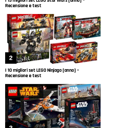
I 13 migliori set LEGO Star Wars [anno] –
Recensione e test
I 10 migliori set LEGO Ninjago [anno] –
Recensione e test