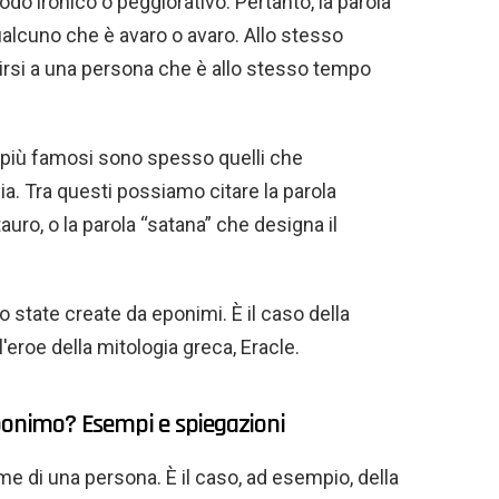
do ironico o peggiorativo. Pertanto, la parola
qualcuno che è avaro o avaro. Allo stesso
rirsi a una persona che è allo stesso tempo
I più famosi sono spesso quelli che
ia. Tra questi possiamo citare la parola
auro, o la parola “satana” che designa il
o state create da eponimi. È il caso della
'eroe della mitologia greca, Eracle.
eponimo? Esempi e spiegazioni
e di una persona. È il caso, ad esempio, della