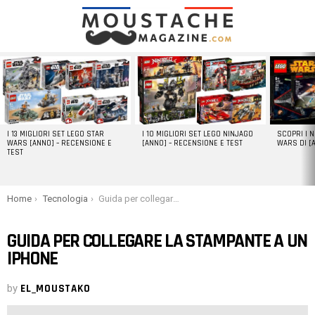
LATEST
STORIES
I 13 MIGLIORI SET LEGO STAR
I 10 MIGLIORI SET LEGO NINJAGO
SCOPRI I 
WARS [ANNO] – RECENSIONE E
[ANNO] – RECENSIONE E TEST
WARS DI [
TEST
You are here:
Home
Tecnologia
Guida per collegare la stampante a un iPhone
GUIDA PER COLLEGARE LA STAMPANTE A UN
IPHONE
by
EL_MOUSTAKO