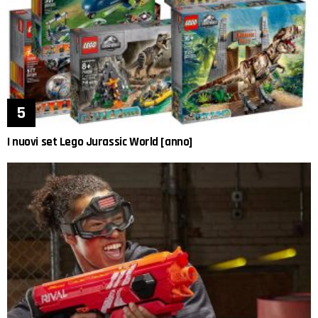
I nuovi set Lego Jurassic World [anno]