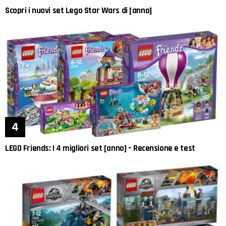
Scopri i nuovi set Lego Star Wars di [anno]
LEGO Friends: I 4 migliori set [anno] – Recensione e test