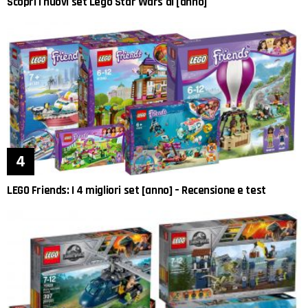
Scopri i nuovi set Lego Star Wars di [anno]
LEGO Friends: I 4 migliori set [anno] – Recensione e test