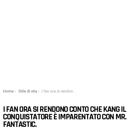
You are here:
Home
Stile di vita
I fan ora si rendono conto che Kang il Conquistatore è imparentato con Mr. Fantastic.
I FAN ORA SI RENDONO CONTO CHE KANG IL
CONQUISTATORE È IMPARENTATO CON MR.
FANTASTIC.