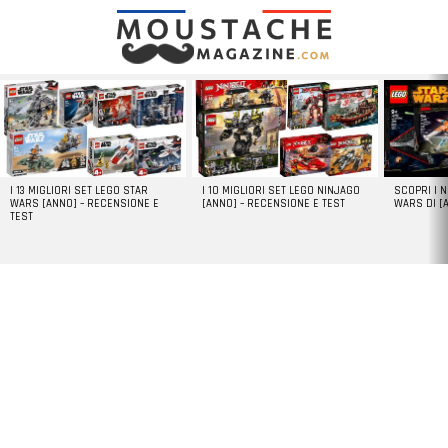
LATEST
STORIES
I 13 MIGLIORI SET LEGO STAR
I 10 MIGLIORI SET LEGO NINJAGO
SCOPRI I 
WARS [ANNO] – RECENSIONE E
[ANNO] – RECENSIONE E TEST
WARS DI [
TEST