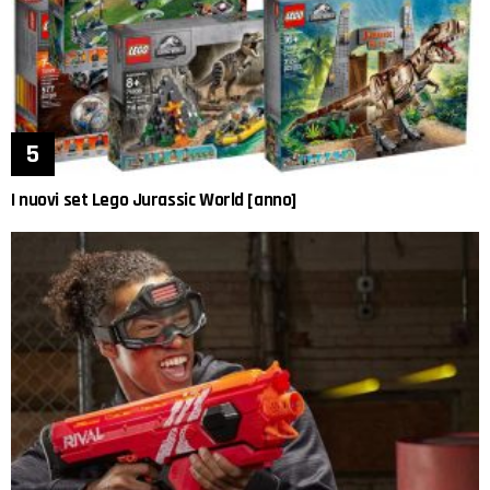
I nuovi set Lego Jurassic World [anno]