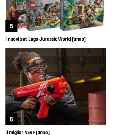
I nuovi set Lego Jurassic World [anno]
Il miglior NERF [anno]