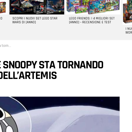
GO
SCOPRI I NUOVI SET LEGO STAR
LEGO FRIENDS: I 4 MIGLIORI SET
WARS DI [ANNO]
[ANNO] – RECENSIONE E TEST
I N
WOR
ll’Artemis
É SNOOPY STA TORNANDO
DELL’ARTEMIS