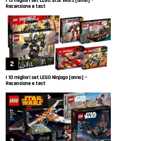
I 13 migliori set LEGO Star Wars [anno] –
Recensione e test
I 10 migliori set LEGO Ninjago [anno] –
Recensione e test