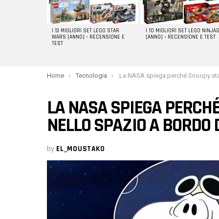
I 13 MIGLIORI SET LEGO STAR
I 10 MIGLIORI SET LEGO NINJA
WARS [ANNO] – RECENSIONE E
[ANNO] – RECENSIONE E TEST
TEST
You are here:
Home
Tecnologia
La NASA spiega perché Snoopy sta tornando nello spazio a bordo de
LA NASA SPIEGA PERCH
NELLO SPAZIO A BORDO 
by
EL_MOUSTAKO