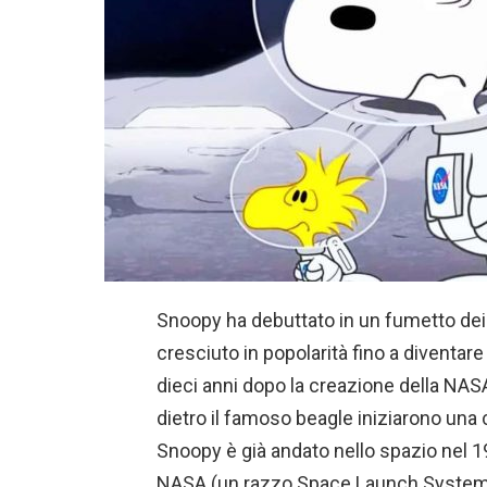
Snoopy ha debuttato in un fumetto dei 
cresciuto in popolarità fino a diventar
dieci anni dopo la creazione della NASA
dietro il famoso beagle iniziarono una
Snoopy è già andato nello spazio nel 19
NASA (un razzo Space Launch System (