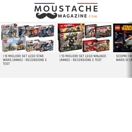
LATEST
STORIES
I 13 MIGLIORI SET LEGO STAR
I 10 MIGLIORI SET LEGO NINJAGO
SCOPRI I 
WARS [ANNO] – RECENSIONE E
[ANNO] – RECENSIONE E TEST
WARS DI [
TEST