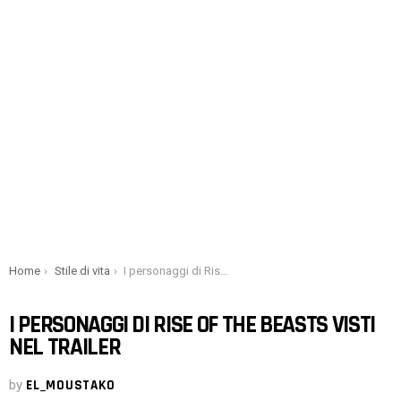
You are here:
Home
Stile di vita
I personaggi di Rise of the Beasts visti nel trailer
I PERSONAGGI DI RISE OF THE BEASTS VISTI
NEL TRAILER
by
EL_MOUSTAKO