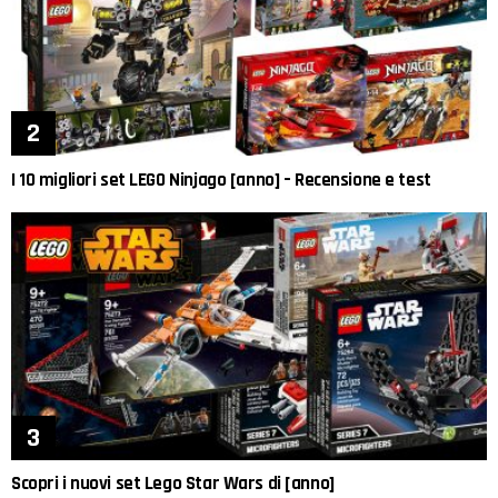
I 10 migliori set LEGO Ninjago [anno] – Recensione e test
Scopri i nuovi set Lego Star Wars di [anno]