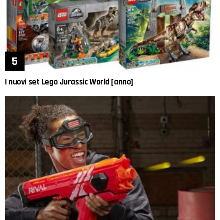
I nuovi set Lego Jurassic World [anno]