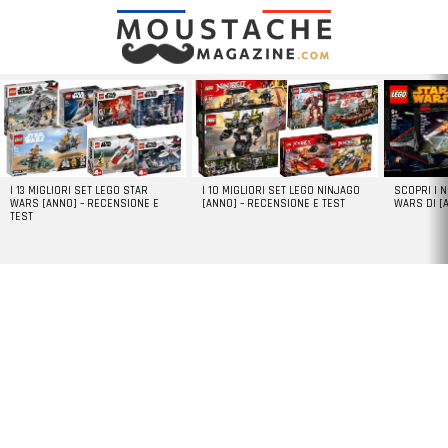
LATEST
STORIES
I 13 MIGLIORI SET LEGO STAR
I 10 MIGLIORI SET LEGO NINJAGO
SCOPRI I 
WARS [ANNO] – RECENSIONE E
[ANNO] – RECENSIONE E TEST
WARS DI [
TEST