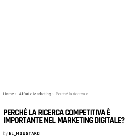
You are here:
Home
Affari e Marketing
Perché la ricerca competitiva è importante nel marketing digitale?
PERCHÉ LA RICERCA COMPETITIVA È
IMPORTANTE NEL MARKETING DIGITALE?
by
EL_MOUSTAKO