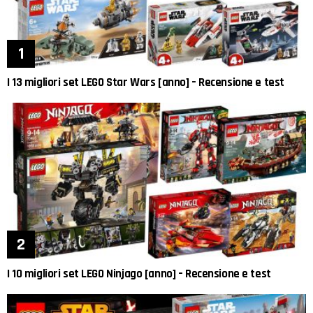
I 13 migliori set LEGO Star Wars [anno] – Recensione e test
I 10 migliori set LEGO Ninjago [anno] – Recensione e test