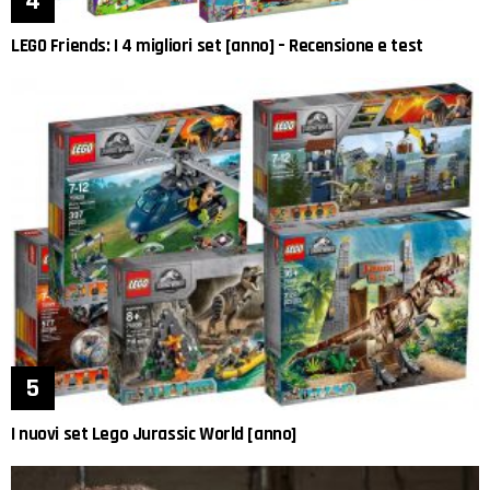
LEGO Friends: I 4 migliori set [anno] – Recensione e test
I nuovi set Lego Jurassic World [anno]