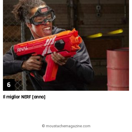
Il miglior NERF [anno]
© moustachemagazine.com